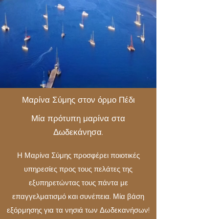
Μαρίνα Σύμης στον όρμο Πέδι
Μία πρότυπη μαρίνα στα
Δωδεκάνησα.
Η Μαρίνα Σύμης προσφέρει ποιοτικές
υπηρεσίες προς τους πελάτες της
εξυπηρετώντας τους πάντα με
επαγγελματισμό και συνέπεια. Μία βάση
εξόρμησης για τα νησιά των Δωδεκανήσων!