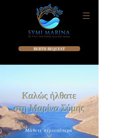
BERTH REQUEST
Καλώς ήλθατε
στη Μαρίνα Σύμης
Μάθετε περισσότερα