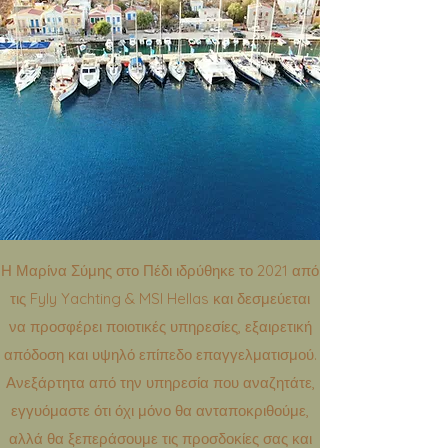
Η Μαρίνα Σύμης στο Πέδι ιδρύθηκε το 2021 από
τις Fyly Yachting & MSI Hellas και δεσμεύεται
να προσφέρει ποιοτικές υπηρεσίες, εξαιρετική
απόδοση και υψηλό επίπεδο επαγγελματισμού.
Ανεξάρτητα από την υπηρεσία που αναζητάτε,
εγγυόμαστε ότι όχι μόνο θα ανταποκριθούμε,
αλλά θα ξεπεράσουμε τις προσδοκίες σας και